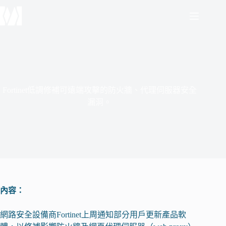
跳
至
主
要
內
容
Fortinet低調修補可遠端攻擊的防火牆、代理伺服器安全
漏洞。
內容：
網路安全設備商Fortinet上周通知部分用戶更新產品軟