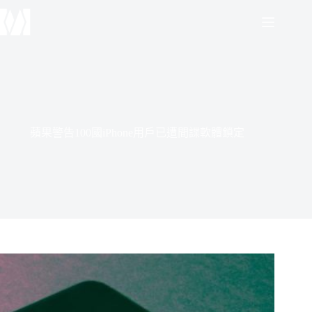
蘋果警告100國iPhone用戶已遭間諜軟體鎖定