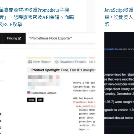
0萬臺開源監控軟體Prometheus主機
JavaScript軟
奔」，恐曝露帳密及API金鑰、面臨
駭，從開發人
S及RCE攻擊
幣