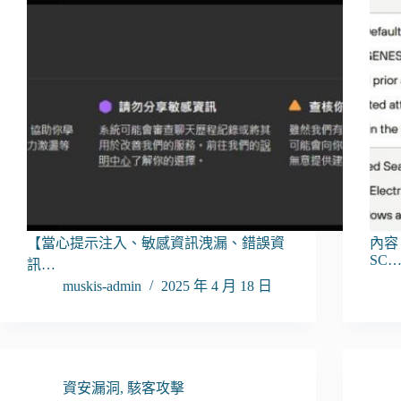
【當心提示注入、敏感資訊洩漏、錯誤資
內容：
SC
訊…
muskis-admin
2025 年 4 月 18 日
資安漏洞
,
駭客攻擊