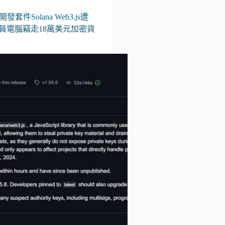
體開發套件Solana Web3.js遭
員電腦竊走18萬美元加密貨