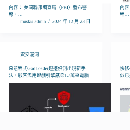
內容： 美國聯邦調查局（FBI）發布警
內容：
報，…
程…
muskis-admin
2024 年 12 月 23 日
資安漏洞
惡意程式GodLoader迴避偵測出現新手
快修補
法，駭客濫用遊戲引擎感染1.7萬臺電腦
似已