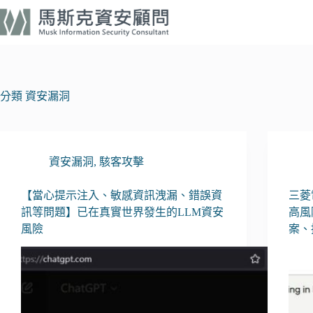
跳
至
主
要
內
容
分類
資安漏洞
資安漏洞
,
駭客攻擊
【當心提示注入、敏感資訊洩漏、錯誤資
三菱
訊等問題】已在真實世界發生的LLM資安
高風
風險
案、