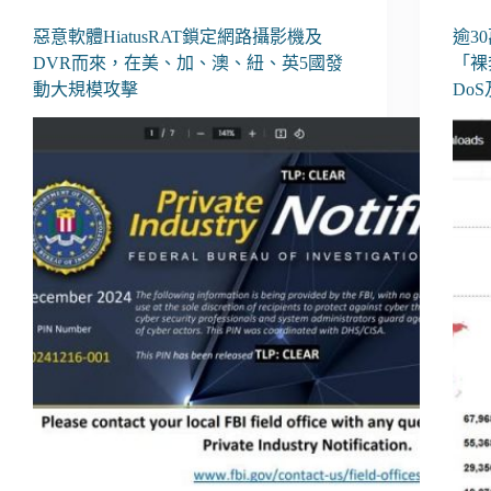
惡意軟體HiatusRAT鎖定網路攝影機及
逾3
DVR而來，在美、加、澳、紐、英5國發
「裸
動大規模攻擊
Do