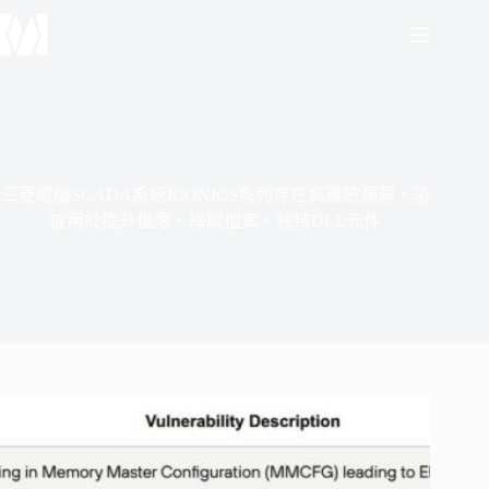
跳
至
主
要
內
容
三菱電機SCADA系統ICONICS系列存在高風險漏洞，恐
被用於提升權限、操縱檔案、挾持DLL元件