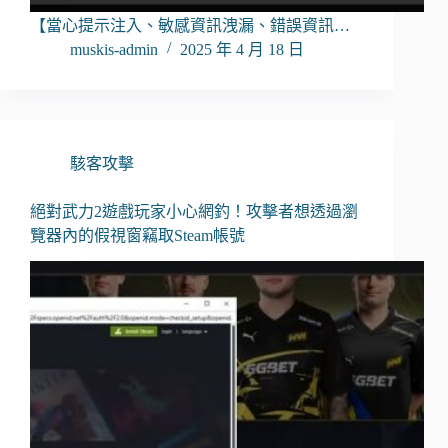
【當心提示注入、敏感資訊洩漏、錯誤資訊…
muskis-admin
2025 年 4 月 18 日
駭客攻擊
絕對武力2遊戲玩家小心網釣！攻擊者想透過瀏
覽器內的假視窗竊取Steam帳號