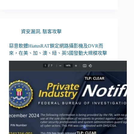
資安漏洞
,
駭客攻擊
惡意軟體HiatusRAT鎖定網路攝影機及DVR而
來，在美、加、澳、紐、英5國發動大規模攻擊