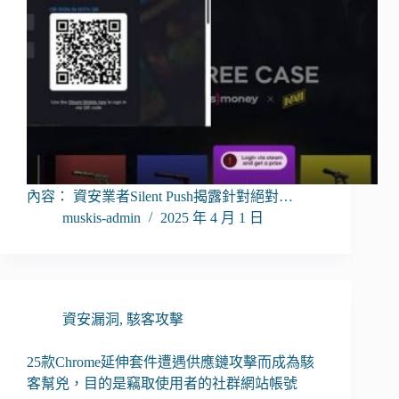
內容： 資安業者Silent Push揭露針對絕對…
muskis-admin
2025 年 4 月 1 日
資安漏洞
,
駭客攻擊
25款Chrome延伸套件遭遇供應鏈攻擊而成為駭
客幫兇，目的是竊取使用者的社群網站帳號