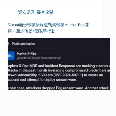
資安漏洞
,
駭客攻擊
Veeam備份軟體漏洞遭勒索軟體Akira、Fog濫
用，至少發動4起攻擊行動