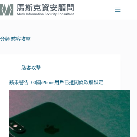
跳
至
主
要
內
分類
駭客攻擊
容
駭客攻擊
蘋果警告100國iPhone用戶已遭間諜軟體鎖定