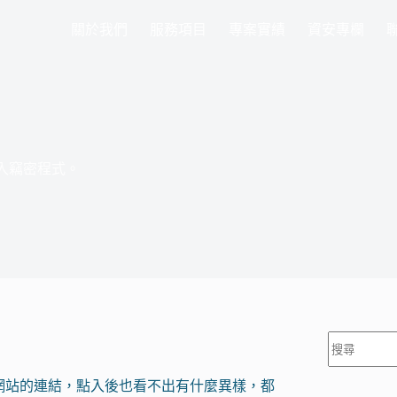
關於我們
服務項目
專案實績
資安專欄
植入竊密程式。
找
不
到
方網站的連結，點入後也看不出有什麼異樣，都