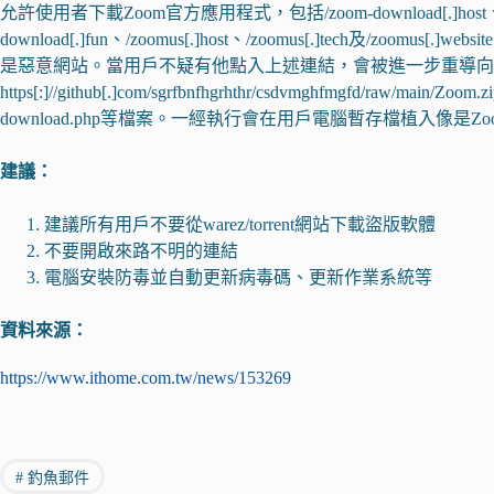
允許使用者下載Zoom官方應用程式，包括/zoom-download[.]host、/zoom
download[.]fun、/zoomus[.]host、/zoomus[.]tech及/z
是惡意網站。當用戶不疑有他點入上述連結，會被進一步重導向
https[:]//github[.]com/sgrfbnfhgrhthr/csdvmghfmgfd/raw/
download.php等檔案。一經執行會在用戶電腦暫存檔植入像是Zoomin
建議：
建議所有用戶不要從warez/torrent網站下載盜版軟體
不要開啟來路不明的連結
電腦安裝防毒並自動更新病毒碼、更新作業系統等
資料來源：
https://www.ithome.com.tw/news/153269
#
釣魚郵件