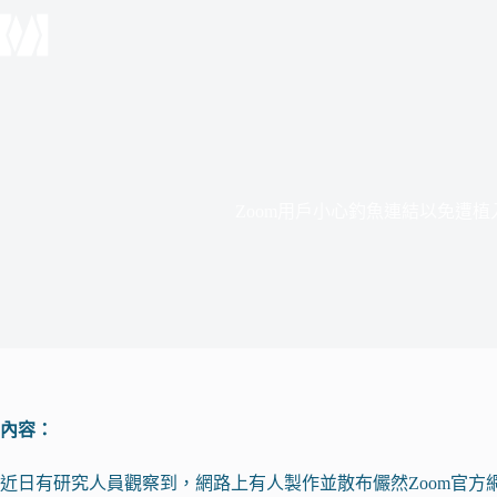
跳
至
主
要
內
容
Zoom用戶小心釣魚連結以免遭
內容：
近日有研究人員觀察到，網路上有人製作並散布儼然Zoom官