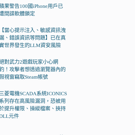
蘋果警告100國iPhone用戶已
遭間諜軟體鎖定
【當心提示注入、敏感資訊洩
漏、錯誤資訊等問題】已在真
實世界發生的LLM資安風險
絕對武力2遊戲玩家小心網
釣！攻擊者想透過瀏覽器內的
假視窗竊取Steam帳號
三菱電機SCADA系統ICONICS
系列存在高風險漏洞，恐被用
於提升權限、操縱檔案、挾持
DLL元件