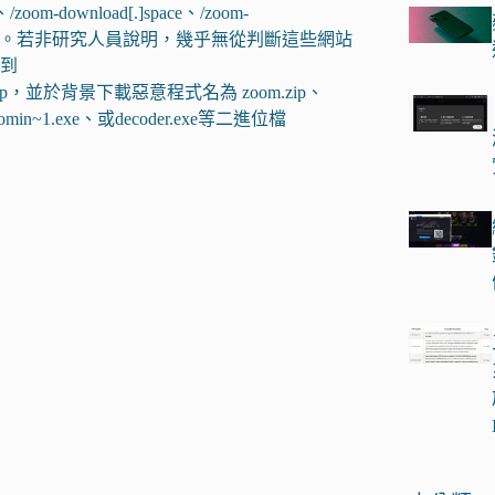
符
-download[.]space、/zoom-
合
oomus[.]website。若非研究人員說明，幾乎無從判斷這些網站
條
到
件
main/Zoom.zip，並於背景下載惡意程式名為 zoom.zip、
的
~1.exe、或decoder.exe等二進位檔
結
果