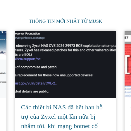
THÔNG TIN MỚI NHẤT TỪ MUSK
ỗ
Các thiết bị NAS đã hết hạn hỗ
trợ của Zyxel một lần nữa bị
nhắm tới, khi mạng botnet cố