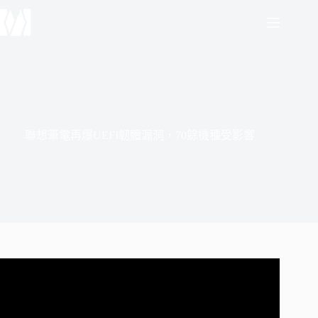
跳
至
主
要
內
容
聯想筆電再爆UEFI韌體漏洞，70餘機種受影響