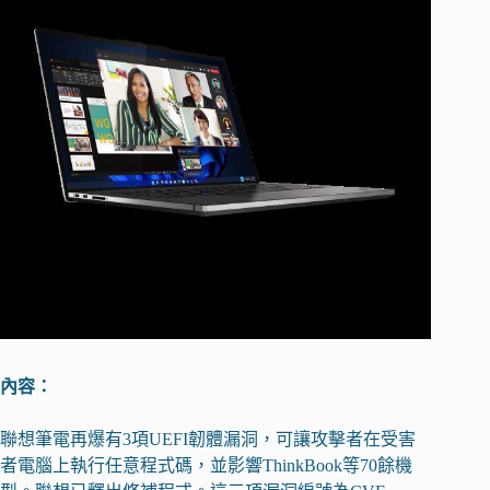
內容：
聯想筆電再爆有3項UEFI韌體漏洞，可讓攻擊者在受害
者電腦上執行任意程式碼，並影響ThinkBook等70餘機