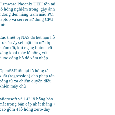
Firmware Phoenix UEFI tồn tại
lỗ hổng nghiêm trọng, gây ảnh
hưởng đến hàng trăm mẫu PC,
laptop và server sử dụng CPU
Intel
Các thiết bị NAS đã hết hạn hỗ
trợ của Zyxel một lần nữa bị
nhắm tới, khi mạng botnet cố
gắng khai thác lỗ hổng vừa
được công bố để xâm nhập
OpenSSH tồn tại lỗ hổng tái
xuất (regression) cho phép tấn
công từ xa chiếm quyền điều
khiển máy chủ
Microsoft vá 143 lỗ hổng bảo
mật trong bản cập nhật tháng 7,
bao gồm 4 lỗ hổng zero-day