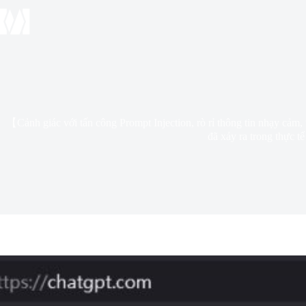
【Cảnh giác với tấn công Prompt Injection, rò rỉ thông tin nhạy cả
đã xảy ra trong thực tế