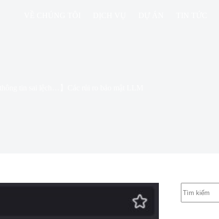
VỀ CHÚNG TÔI
DỊCH VỤ
DỰ ÁN
TIN TỨC
m, thông tin sai lệch…】Các rủi ro bảo mật LLM