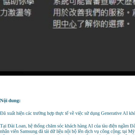
Nội dung:
Đã xuất hiện các trường hợp thực tế về việc sử dụng Generative AI k
Tại Đài Loan, hệ thống chăm sóc khách hàng AI của tàu điện ngầm Đài 
nhân viên Samsung đã tải dữ liệu nội bộ lên dịch vụ công cộng; tại Mỹ,