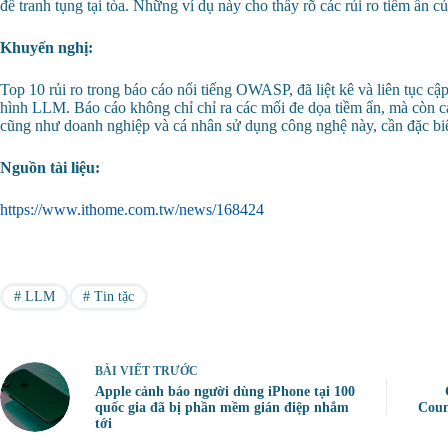
để tranh tụng tại tòa. Những ví dụ này cho thấy rõ các rủi ro tiềm ẩn
Khuyến nghị:
Top 10 rủi ro trong báo cáo nổi tiếng OWASP, đã liệt kê và liên tục c
hình LLM. Báo cáo không chỉ chỉ ra các mối đe dọa tiềm ẩn, mà còn c
cũng như doanh nghiệp và cá nhân sử dụng công nghệ này, cần đặc biệt
Nguồn tài liệu:
https://www.ithome.com.tw/news/168424
#
LLM
#
Tin tặc
BÀI VIẾT
TRƯỚC
Apple cảnh báo người dùng iPhone tại 100
quốc gia đã bị phần mềm gián điệp nhắm
Coun
tới