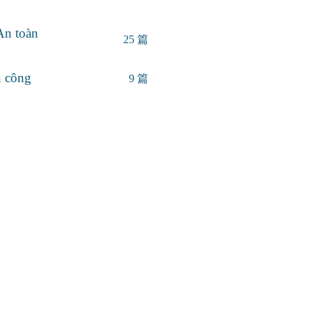
An toàn
25 篇
n công
9 篇