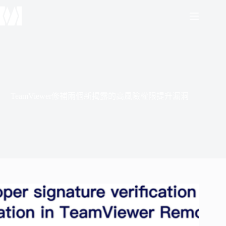
跳
至
主
要
內
容
TeamViewer修補兩個新揭露的高風險權限提升漏洞