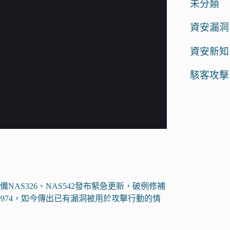
未分類
資安漏洞
資安新知
駭客攻擊
設備NAS326、NAS542發布緊急更新，破例修補
2024-29974，如今傳出已有漏洞被用於攻擊行動的情