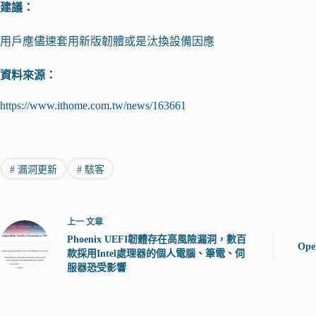
建議：
用戶應儘速套用新版韌體或是汰換設備因應
資料來源：
https://www.ithome.com.tw/news/163661
#
漏洞更新
#
駭客
上一
文章
Phoenix UEFI韌體存在高風險漏洞，數百
Op
款採用Intel處理器的個人電腦、筆電、伺
服器恐受影響