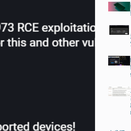
符
合
條
件
的
結
果