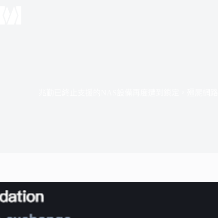
跳
至
主
要
內
容
兆勤已終止支援的NAS設備再度遭到鎖定，殭屍網