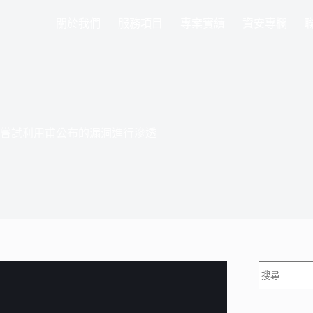
關於我們
服務項目
專案實績
資安專欄
路嘗試利用甫公布的漏洞進行滲透
找
不
到