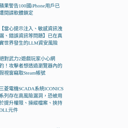
蘋果警告100國iPhone用戶已
遭間諜軟體鎖定
【當心提示注入、敏感資訊洩
漏、錯誤資訊等問題】已在真
實世界發生的LLM資安風險
絕對武力2遊戲玩家小心網
釣！攻擊者想透過瀏覽器內的
假視窗竊取Steam帳號
三菱電機SCADA系統ICONICS
系列存在高風險漏洞，恐被用
於提升權限、操縱檔案、挾持
DLL元件