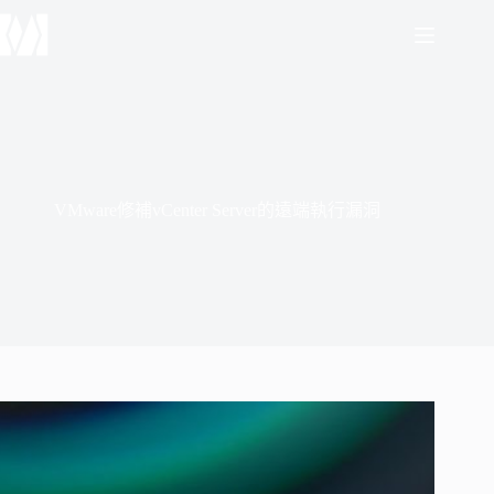
跳
至
主
要
內
容
VMware修補vCenter Server的遠端執行漏洞