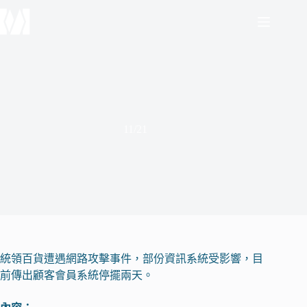
跳
至
主
要
內
容
11/21
統領百貨遭遇網路攻擊事件，部份資訊系統受影響，目
前傳出顧客會員系統停擺兩天。