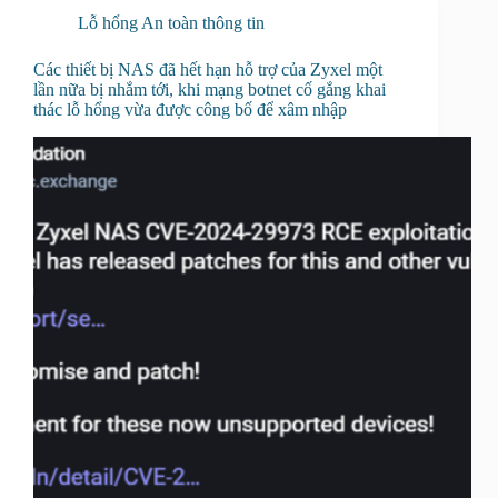
Lỗ hổng An toàn thông tin
Các thiết bị NAS đã hết hạn hỗ trợ của Zyxel một
lần nữa bị nhắm tới, khi mạng botnet cố gắng khai
thác lỗ hổng vừa được công bố để xâm nhập