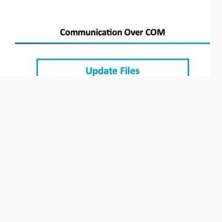
Nội dung: Công ty an ninh mạng SafeBreach đã
phát hiện từ đầu năm nay phương thức tấn công lợi
dụng cơ chế tự động cập nhật của Windows
(Microsoft Update) để“hạ cấp”các thành phần hệ
thống. Chi tiết sẽ…